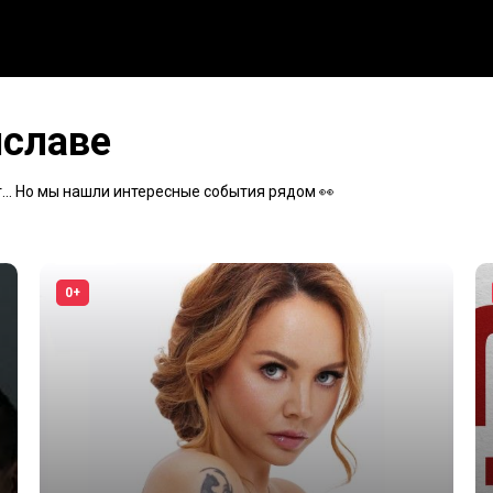
иславе
... Но мы нашли интересные события рядом 👀
0+