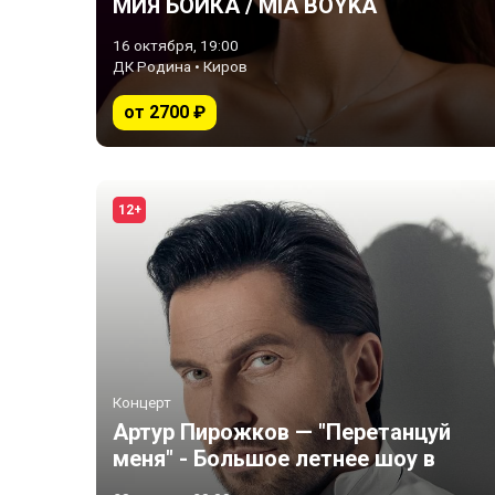
МИЯ БОЙКА / MIA BOYKA
16 октября, 19:00
ДК Родина • Киров
от 2700 ₽
12+
Концерт
Артур Пирожков — "Перетанцуй
меня" - Большое летнее шоу в
Зеленом Театре!