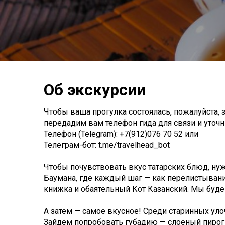
Об экскурсии
Чтобы ваша прогулка состоялась, пожалуйста, з
передадим вам телефон гида для связи и уточни
Телефон (Telegram): +7(912)076 70 52 или
Телеграм-бот: t.me/travelhead_bot
Чтобы почувствовать вкус татарских блюд, нуж
Баумана, где каждый шаг — как перелистывани
книжка и обаятельный Кот Казанский. Мы буде
А затем — самое вкусное! Среди старинных уло
Зайдём попробовать губадию — слоёный пирог с