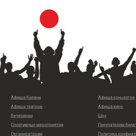
Афиша Казани
Афиша концертов
Афиша театров
Афиша кино
Вечеринки
Шоу
Спортивные мероприятия
Покупателям биле
Организаторам
Политика конфид