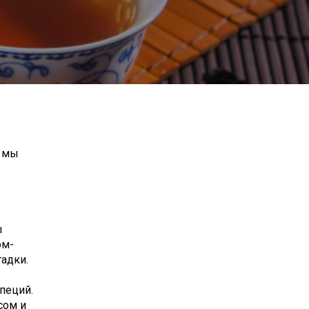
, мы
ы
ом-
адки.
пеций.
сом и