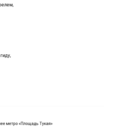
фелем,
гиду,
шее метро «Площадь Тукая»