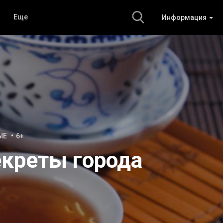
Еще
Информация
ЫЕ
6+
екреты города