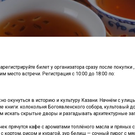
арегистрируйте билет у организатора сразу после покупки 
м место встречи. Регистрация с 10:00 до 18:00 по:
но окунуться в историю и культуру Казани. Начнём с улиц
е книги: колокольня Богоявленского собора, культовый д
м искать скрытые дворы и разгадывать архитектурные заг
чек прячутся кафе с ароматами топлёного масла и пряных с
 кортом, рисом и курагой, зур белиш — сочный пирог с мя