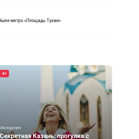
айшее метро «Площадь Тукая»
6+
Экскурсия
Секретная Казань: прогулка с