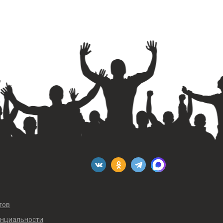
тов
енциальности